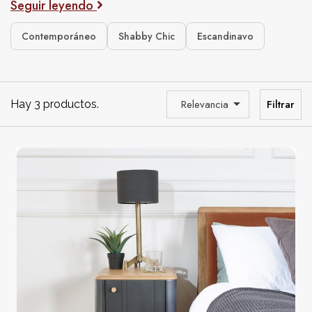
Seguir leyendo
sus momentos de relajación y complementar armoniosamente
su decoración interior.
Contemporáneo
Shabby Chic
Escandinavo
No olvide echar un vistazo a nuestra
selección de
sofás
para completar su mobiliario con estilo y funcionalidad.

Relevancia
Filtrar
Hay 3 productos.