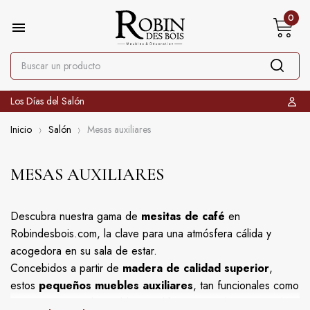
0

Los Días del Salón
Inicio
Salón
Mesas auxiliares
MESAS AUXILIARES
Descubra nuestra gama de
mesitas de café
en
Robindesbois.com, la clave para una atmósfera cálida y
acogedora en su sala de estar.
Concebidos a partir de
madera de calidad superior
,
estos
pequeños muebles auxiliares
, tan funcionales como
estéticos, están disponibles en diferentes estilos para realzar