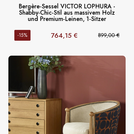
Bergère-Sessel VICTOR LOPHURA -
Shabby-Chic-Stil aus massivem Holz
und Premium-Leinen, 1-Sitzer
764,15 €
899,00 €
-15%
Preis
Verkaufspreis