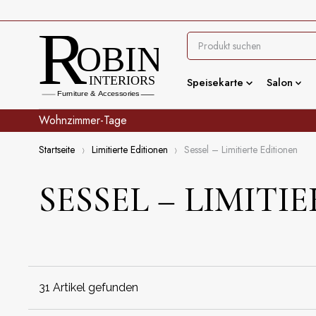
Speisekarte
Salon
Wohnzimmer-Tage
Startseite
Limitierte Editionen
Sessel – Limitierte Editionen
Eingang
Shabby-Chic
Salon
Skandinavisc
SESSEL – LIMITI
Esszimmer
Zeitgenössis
Schlafzimmer
Büro
31 Artikel gefunden